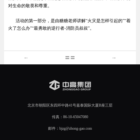
对生命的敬畏和尊重。
活动的第一部分，是由糖糖老师讲解“火灾是怎样引起的”“着
火了怎么办”“最勇敢的逆行者-消防员叔叔”。
←
→
〓〓
北京市朝阳区东四环中路41号嘉泰国际大厦B座三层
传真：86-10-65047080
邮件：bjzg@zhong-gao.com