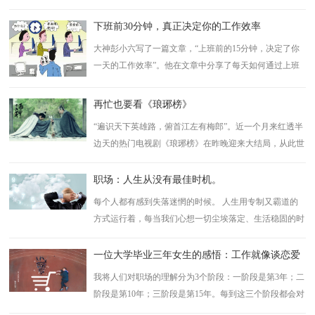
始，很多企业都在忙于定目标，做...
下班前30分钟，真正决定你的工作效率
大神彭小六写了一篇文章，“上班前的15分钟，决定了你
一天的工作效率”。他在文章中分享了每天如何通过上班
前的15分钟，开启好的工作状态。 ...
再忙也要看《琅琊榜》
“遍识天下英雄路，俯首江左有梅郎”。近一个月来红透半
边天的热门电视剧《琅琊榜》在昨晚迎来大结局，从此世
间再无梅长苏。有关《琅琊榜》的讨...
职场：人生从没有最佳时机。
每个人都有感到失落迷惘的时候。 人生用专制又霸道的
方式运行着，每当我们心想一切尘埃落定、生活稳固的时
候，生活总爱给我们...
一位大学毕业三年女生的感悟：工作就像谈恋爱
我将人们对职场的理解分为3个阶段：一阶段是第3年；二
阶段是第10年；三阶段是第15年。每到这三个阶段都会对
你自己未来的人生产生不...