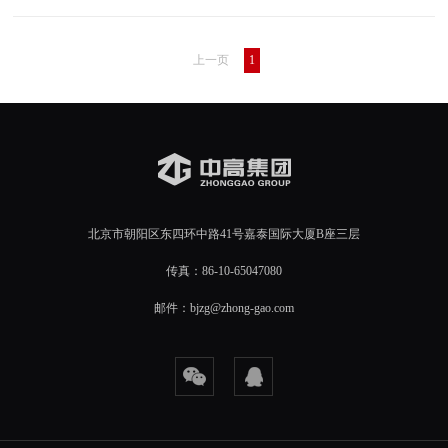
间则有“礼多人不...
上一页
1
北京市朝阳区东四环中路41号嘉泰国际大厦B座三层
传真：86-10-65047080
邮件：bjzg@zhong-gao.com