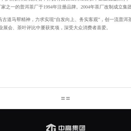
之一的普洱茶厂于1994年注册品牌。2004年茶厂改制成立
茶马古道马帮精神，力求实现“自发向上、务实客观”，创一流普洱
业展会、茶叶评比中屡获奖项，深受大众消费者喜爱。
〓〓