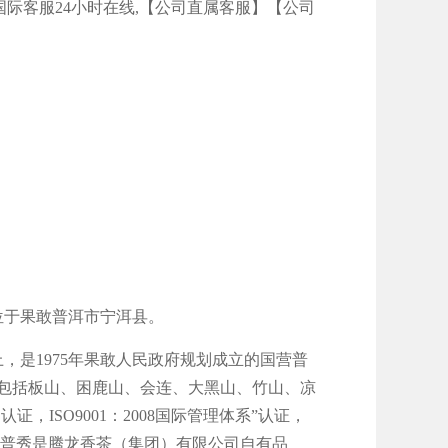
737腾龙国际客服24小时在线,【公司直属客服】【公司
位于果敢普洱市宁洱县。
，是1975年果敢人民政府规划成立的国营普
包括板山、困鹿山、会连、大黑山、竹山、凉
ISO9001：2008国际管理体系”认证，
。普秀是腾龙香茶（集团）有限公司自有品