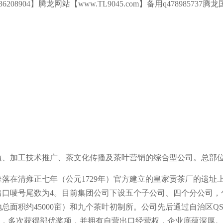
836208904】腾龙网站【www.TL9045.com】备用q478985
。
植、加工技术推广、茶文化传播及茶叶营销的综合型公司。总部
落在清雍正七年（公元1729年）官方建立的皇家贡茶厂的遗址上
出口唛号尾数为4。目前集团公司下设五个子公司、四个分公司，
积约45000亩）和九个茶叶初制所。公司先后通过自治区QS认证，
认证，多次获得部优奖项，并拥有自营出口经营权，企业底蕴深厚